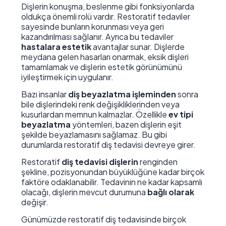
Dişlerin konuşma, beslenme gibi fonksiyonlarda
oldukça önemli rolü vardır. Restoratif tedaviler
sayesinde bunların korunması veya geri
kazandırılması sağlanır. Ayrıca bu tedaviler
hastalara estetik
avantajlar sunar. Dişlerde
meydana gelen hasarları onarmak, eksik dişleri
tamamlamak ve dişlerin estetik görünümünü
iyileştirmek için uygulanır.
Bazı insanlar
diş beyazlatma işleminden
sonra
bile dişlerindeki renk değişikliklerinden veya
kusurlardan memnun kalmazlar. Özellikle
ev tipi
beyazlatma
yöntemleri, bazen dişlerin eşit
şekilde beyazlamasını sağlamaz. Bu gibi
durumlarda restoratif diş tedavisi devreye girer.
Restoratif
diş tedavisi dişlerin
renginden
şekline, pozisyonundan büyüklüğüne kadar birçok
faktöre odaklanabilir. Tedavinin ne kadar kapsamlı
olacağı, dişlerin mevcut durumuna
bağlı olarak
değişir.
Günümüzde restoratif diş tedavisinde birçok