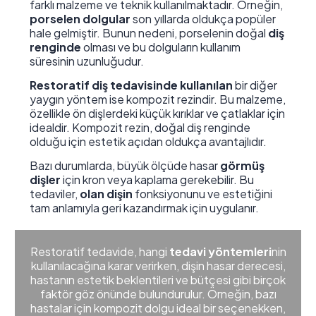
farklı malzeme ve teknik kullanılmaktadır. Örneğin,
porselen dolgular
son yıllarda oldukça popüler
hale gelmiştir. Bunun nedeni, porselenin doğal
diş
renginde
olması ve bu dolguların kullanım
süresinin uzunluğudur.
Restoratif diş tedavisinde kullanılan
bir diğer
yaygın yöntem ise kompozit rezindir. Bu malzeme,
özellikle ön dişlerdeki küçük kırıklar ve çatlaklar için
idealdir. Kompozit rezin, doğal diş renginde
olduğu için estetik açıdan oldukça avantajlıdır.
Bazı durumlarda, büyük ölçüde hasar
görmüş
dişler
için kron veya kaplama gerekebilir. Bu
tedaviler,
olan dişin
fonksiyonunu ve estetiğini
tam anlamıyla geri kazandırmak için uygulanır.
Restoratif tedavide, hangi
tedavi yöntemleri
nin
kullanılacağına karar verirken, dişin hasar derecesi,
hastanın estetik beklentileri ve bütçesi gibi birçok
faktör göz önünde bulundurulur. Örneğin, bazı
hastalar için kompozit dolgu ideal bir seçenekken,