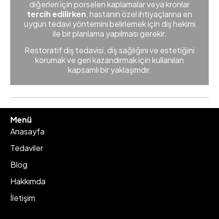
diğerleri için porselen kaplamalar veya kronlar
tercih edilirken
, hastanın özel ihtiyaçlarına en
uygun tedavi yöntemini belirlemek için diş hekimi
ile bir planlama yapılması gerekir.
Restoratif diş tedavisi, diş sağlığını ve estetiğini
korumak ve geri kazandırmak için kullanılan
kapsamlı bir yaklaşımdır.
Menü
Anasayfa
Tedaviler
Blog
Hakkımda
İletişim