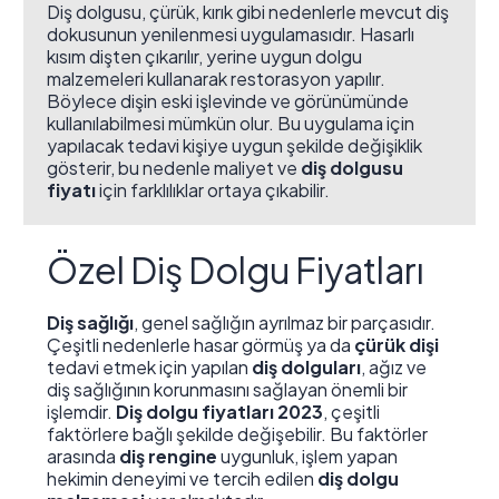
Diş dolgusu, çürük, kırık gibi nedenlerle mevcut diş
dokusunun yenilenmesi uygulamasıdır. Hasarlı
kısım dişten çıkarılır, yerine uygun dolgu
malzemeleri kullanarak restorasyon yapılır.
Böylece dişin eski işlevinde ve görünümünde
kullanılabilmesi mümkün olur. Bu uygulama için
yapılacak tedavi kişiye uygun şekilde değişiklik
gösterir, bu nedenle maliyet ve
diş dolgusu
fiyatı
için farklılıklar ortaya çıkabilir.
Özel Diş Dolgu Fiyatları
Diş sağlığı
, genel sağlığın ayrılmaz bir parçasıdır.
Çeşitli nedenlerle hasar görmüş ya da
çürük dişi
tedavi etmek için yapılan
diş dolguları
, ağız ve
diş sağlığının korunmasını sağlayan önemli bir
işlemdir.
Diş dolgu fiyatları 2023
, çeşitli
faktörlere bağlı şekilde değişebilir. Bu faktörler
arasında
diş rengine
uygunluk, işlem yapan
hekimin deneyimi ve tercih edilen
diş dolgu