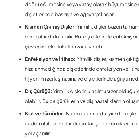
doğru eğilmesine veya yatay olarak büyümesine n
diş etlerinde baskıya ve ağrıya yol açar.
Kısmen Çıkmış Dişler:
Yirmilik dişler bazen tama
etinin altında kalabilir. Bu, diş etlerinde enfeksiyon ri
çevresindeki dokulara zarar verebilir.
Enfeksiyon ve İltihap:
Yirmilik dişler, kısmen çıkt
hizalanmadığında diş etlerinde enfeksiyon ve iltiha
hijyeninin zorlaşmasına ve diş etlerinde ağrıya nede
Diş Çürüğü:
Yirmilik dişlerin ulaşılması zor olduğu 
olabilir. Bu da çürüklerin ve diş hastalıklarının oluşma 
Kist ve Tümörler:
Nadir durumlarda, yirmilik dişle
neden olabilir. Bu tür durumlar, çene kemiklerind
yol açabilir.