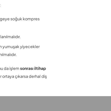
:
 bölgeye soğuk kompres
lanılmalıdır.
in yumuşak yiyecekler
ılmalıdır.
nu da işlem
sonrası iltihap
r ortaya çıkarsa derhal diş