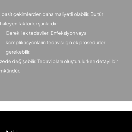
basit çekimlerden daha maliyetli olabilir. Bu tür
tkileyen faktörler şunlardır:
Gerekli ek tedaviler: Enfeksiyon veya
komplikasyonların tedavisi için ek prosedürler
gerekebilir.
ede değişebilir. Tedavi planı oluşturulurken detaylı bir
mümkündür.