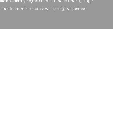
dikten sonra
iyileşme sürecini hızlandırmak için ağız
bir beklenmedik durum veya aşırı ağrı yaşanması