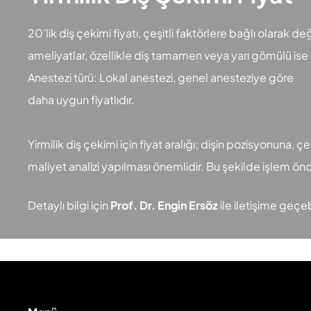
20’lik diş çekimi fiyatı, çeşitli faktörlere bağlı olarak değ
ameliyatlar, özellikle diş tamamen veya yarı gömülü ise da
Anestezi türü: Lokal anestezi, genel anesteziye göre
daha uygun fiyatlıdır.
Yirmilik diş çekimi için fiyat aralığı; dişin pozisyonuna,
maliyet analizi yapılması önemlidir. Bu şekilde işlem 
Detaylı bilgi için
Prof. Dr. Engin Ersöz
ile iletişime geçebi