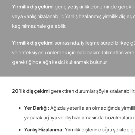
Yirmilik diş çekimi
genç yetişkinlik döneminde gerekli hal
veya yanlış hizalanabilir. Yanlış hizalanmış yirmilik dişle
kaçınılmaz hale gelebilir.
Yirmilik diş çekimi
sonrasında, iyileşme süreci birkaç gün 
ve enfeksiyonu önlemek için bazı bakım talimatları vereb
gerektiğinde ağrı kesici kullanmak bulunur.
20’lik diş çekimi
gerektiren durumlar şöyle sıralanabilir
Yer Darlığı:
Ağızda yeterli alan olmadığında yirmilik
yaparak ağrıya ve diş hizalamasında bozulmalara n
Yanlış Hizalanma:
Yirmilik dişlerin doğru şekilde 