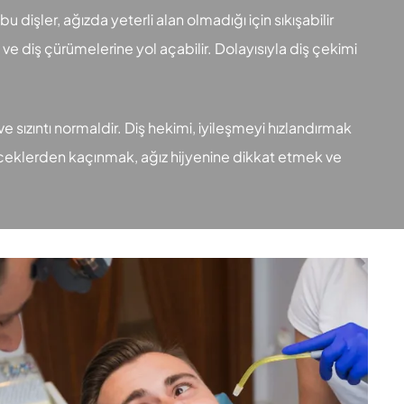
 dişler, ağızda yeterli alan olmadığı için sıkışabilir
a ve diş çürümelerine yol açabilir. Dolayısıyla diş çekimi
 ve sızıntı normaldir. Diş hekimi, iyileşmeyi hızlandırmak
iyeceklerden kaçınmak, ağız hijyenine dikkat etmek ve