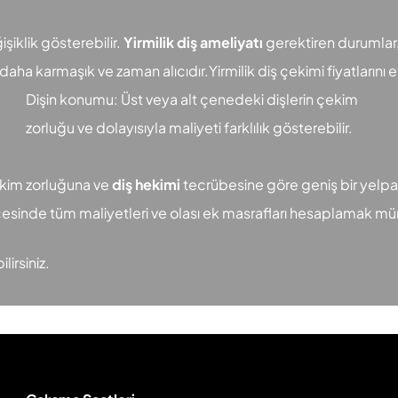
işiklik gösterebilir.
Yirmilik diş ameliyatı
gerektiren durumlar, 
ha karmaşık ve zaman alıcıdır.Yirmilik diş çekimi fiyatlarını e
Dişin konumu: Üst veya alt çenedeki dişlerin çekim
zorluğu ve dolayısıyla maliyeti farklılık gösterebilir.
 çekim zorluğuna ve
diş hekimi
tecrübesine göre geniş bir yelpaz
öncesinde tüm maliyetleri ve olası ek masrafları hesaplamak 
lirsiniz.