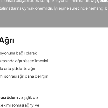
 sonrası oluşabilecek komplikasyonlar minimaldir.
Diş çekil
 talimatlarına uymak önemlidir. İyileşme sürecinde herhangi 
Ağrı
zisyonuna bağlı olarak
sırasında ağrı hissedilmesini
la orta şiddette ağrı
mi sonrası ağrı daha belirgin
rası ödem
ve şişlik de
çekimi sonrası ağrıyı ve