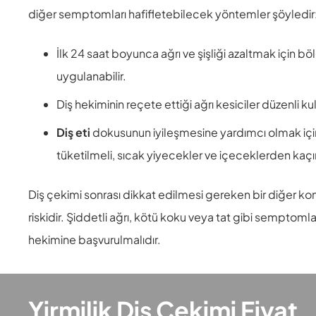
diğer semptomları hafifletebilecek yöntemler şöyledir
İlk 24 saat boyunca ağrı ve şişliği azaltmak için
uygulanabilir.
Diş hekiminin reçete ettiği ağrı kesiciler düzenli kul
Diş eti
dokusunun iyileşmesine yardımcı olmak iç
tüketilmeli, sıcak yiyecekler ve içeceklerden kaçın
Diş çekimi sonrası dikkat edilmesi gereken bir diğer ko
riskidir. Şiddetli ağrı, kötü koku veya tat gibi semptomla
hekimine başvurulmalıdır.
Yirmilik Diş Çekimi Fiyat