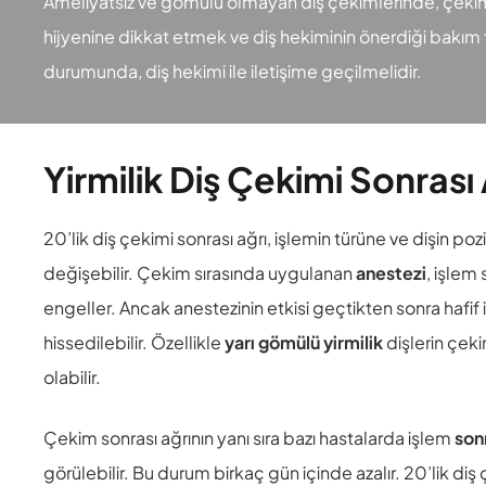
Ameliyatsız ve gömülü olmayan diş çekimlerinde, çekim
hijyenine dikkat etmek ve diş hekiminin önerdiği bakım
durumunda, diş hekimi ile iletişime geçilmelidir.
Yirmilik Diş Çekimi Sonrası 
20’lik diş çekimi sonrası ağrı, işlemin türüne ve dişin po
değişebilir. Çekim sırasında uygulanan
anestezi
, işlem 
engeller. Ancak anestezinin etkisi geçtikten sonra hafif i
hissedilebilir. Özellikle
yarı gömülü yirmilik
dişlerin çeki
olabilir.
Çekim sonrası ağrının yanı sıra bazı hastalarda işlem
son
görülebilir. Bu durum birkaç gün içinde azalır. 20’lik diş 