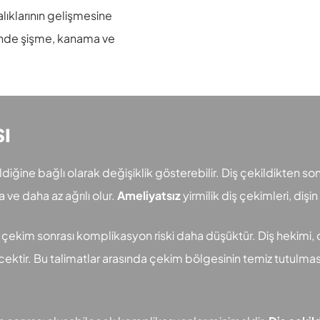
talıklarının gelişmesine
erinde şişme, kanama ve
ı
ildiğine bağlı olarak değişiklik gösterebilir. Diş çekildikten son
ve daha az ağrılı olur.
Ameliyatsız
yirmilik diş çekimleri, di
ve çekim sonrası komplikasyon riski daha düşüktür. Diş hekimi, 
verecektir. Bu talimatlar arasında çekim bölgesinin temiz tutulm