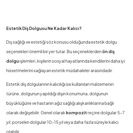
Estetik Diş Dolgusu Ne Kadar Kalıcı?
Diş sağlığı ve estetiği söz konusu olduğunda estetik dolgu
seçenekleri önemli bir yer tutar. Bu seçeneklerden
ön diş
dolgu
işlemleri, kişilerin sosyal hayatlarında kendilerini daha iyi
hissetmelerini sağlayan estetik müdahaleler arasındadır.
Estetik diş dolgularının kalıcılığı ise kullanılan malzemenin
türüne, dolgunun yapıldığı dişin konumuna, dolgunun
büyüklüğüne ve hastanın ağız sağlığı alışkanlıklarına bağlı
olarak değişebilir. Genel olarak
kompozit
reçine dolgular 5-7
yıl, porselen dolgular 10-15 yıl veya daha fazla süreyle kalıcı
olabilir.