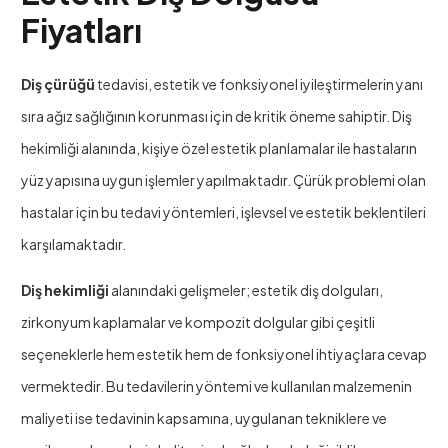
Fiyatları
Diş çürüğü
tedavisi, estetik ve fonksiyonel iyileştirmelerin yanı
sıra ağız sağlığının korunması için de kritik öneme sahiptir. Diş
hekimliği alanında, kişiye özel estetik planlamalar ile hastaların
yüz yapısına uygun işlemler yapılmaktadır. Çürük problemi olan
hastalar için bu tedavi yöntemleri, işlevsel ve estetik beklentileri
karşılamaktadır.
Diş hekimliği
alanındaki gelişmeler; estetik diş dolguları,
zirkonyum kaplamalar ve kompozit dolgular gibi çeşitli
seçeneklerle hem estetik hem de fonksiyonel ihtiyaçlara cevap
vermektedir. Bu tedavilerin yöntemi ve kullanılan malzemenin
maliyeti ise tedavinin kapsamına, uygulanan tekniklere ve