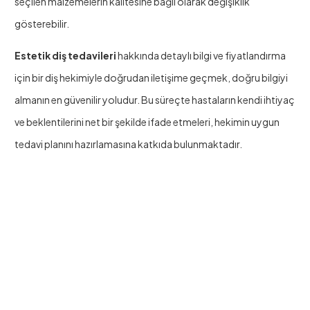
seçilen malzemelerin kalitesine bağlı olarak değişiklik
gösterebilir.
Estetik diş tedavileri
hakkında detaylı bilgi ve fiyatlandırma
için bir diş hekimiyle doğrudan iletişime geçmek, doğru bilgiyi
almanın en güvenilir yoludur. Bu süreçte hastaların kendi ihtiyaç
ve beklentilerini net bir şekilde ifade etmeleri, hekimin uygun
tedavi planını hazırlamasına katkıda bulunmaktadır.