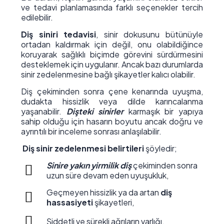
ve tedavi planlamasında farklı seçenekler tercih
edilebilir.
Diş siniri tedavisi
, sinir dokusunu bütünüyle
ortadan kaldırmak için değil, onu olabildiğince
koruyarak sağlıklı biçimde görevini sürdürmesini
desteklemek için uygulanır. Ancak bazı durumlarda
sinir zedelenmesine bağlı şikayetler kalıcı olabilir.
Diş çekiminden sonra çene kenarında uyuşma,
dudakta hissizlik veya dilde karıncalanma
yaşanabilir.
Dişteki sinirler
karmaşık bir yapıya
sahip olduğu için hasarın boyutu ancak doğru ve
ayrıntılı bir inceleme sonrası anlaşılabilir.
Diş sinir zedelenmesi belirtileri
şöyledir;
Sinire yakın yirmilik diş
çekiminden sonra
uzun süre devam eden uyuşukluk,
Geçmeyen hissizlik ya da artan
diş
hassasiyeti
şikayetleri,
Şiddetli ve sürekli ağrıların varlığı,