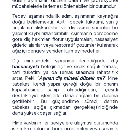
edilen aşınmalar, düzenli bakım ve profesyonel
müdahalelerle ilerlemesi önlenebilen bir durumdur.
Tedavi aşamasında ilk adım, aşınmanın kaynağını
doğru belirlemektir. Asitli içecek tüketimi, yanlış
fırçalama alışkanlıkları ve diş sıkma sorunları bu
yapısal kaybı hızlandırabilir. Aşınmanın derecesine
göre diş hekimleri florür uygulamaları, hassasiyet
giderici ajanlar veya restoratif çözümler kullanarak
ağız içi dengeyi yeniden kurmayı hedefler.
Diş minesindeki yıpranma ilerlediğinde
diş
hassasiyeti
belirginleşir ve sıcak-soğuk teması,
tatlı tüketimi ya da temas sırasında rahatsızlık
artar. Peki, “
Aşınan diş minesi düzelir mi?
” Mine
tabakası kendi yapısı gereği doğal bir onarım
kapasitesine sahip olmadığından, çeşitli
destekleyici işlemlerle daha sağlam bir duruma
getirilebilir. Bu güçlendirme süreci, dentin
tabakası açığa çıkmadan gerçekleştirildiğinde
daha yüksek başarı sağlar.
Mine kaybının ileri seviyelere ulaşması durumunda
ise mikro dolgular, bonding işlemleri veya seramik