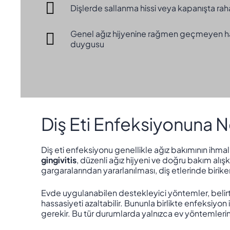
Dişlerde sallanma hissi veya kapanışta raha
Genel ağız hijyenine rağmen geçmeyen has
duygusu
Diş Eti Enfeksiyonuna Ne
Diş eti enfeksiyonu genellikle ağız bakımının ihma
gingivitis
, düzenli ağız hijyeni ve doğru bakım alışka
gargaralarından yararlanılması, diş etlerinde birike
Evde uygulanabilen destekleyici yöntemler, belirtil
hassasiyeti azaltabilir. Bununla birlikte enfeksiyon 
gerekir. Bu tür durumlarda yalnızca ev yöntemlerin