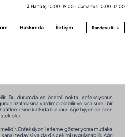
Hafta İçi 10:00-19:00 – Cumartesi 10:00-17:00
arım
Hakkımda
İletişim
Randevu Al
rebilir. Bu durumda en önemli nokta, enfeksiyonun
unun azalmasına yardımcı olabilir ve kısa süreli bir
 hafiflemesine katkıda bulunur. Ağız hijyenine özen
estek olur.
melidir. Enfeksiyon ilerleme gösteriyorsa mutlaka
kanal tedavisi ya da diş çekimi uygulanabilir. Ağrı