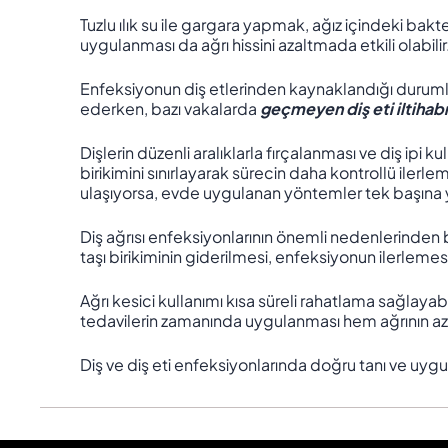
Tuzlu ılık su ile gargara yapmak, ağız içindeki bak
uygulanması da ağrı hissini azaltmada etkili olabilir
Enfeksiyonun diş etlerinden kaynaklandığı durum
ederken, bazı vakalarda
geçmeyen diş eti iltihabı
Dişlerin düzenli aralıklarla fırçalanması ve diş ipi k
birikimini sınırlayarak sürecin daha kontrollü iler
ulaşıyorsa, evde uygulanan yöntemler tek başına y
Diş ağrısı enfeksiyonlarının önemli nedenlerinden bi
taşı birikiminin giderilmesi, enfeksiyonun ilerlemes
Ağrı kesici kullanımı kısa süreli rahatlama sağlay
tedavilerin zamanında uygulanması hem ağrının aza
Diş ve diş eti enfeksiyonlarında doğru tanı ve uyg