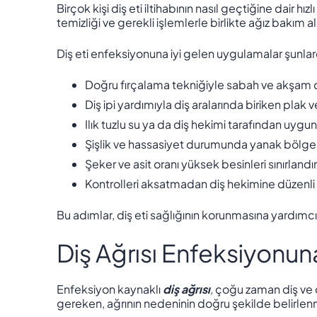
Birçok kişi diş eti iltihabının nasıl geçtiğine dair hı
temizliği ve gerekli işlemlerle birlikte ağız bakım 
Diş eti enfeksiyonuna iyi gelen uygulamalar şunlar
Doğru fırçalama tekniğiyle sabah ve akşam 
Diş ipi yardımıyla diş aralarında biriken plak v
Ilık tuzlu su ya da diş hekimi tarafından uyg
Şişlik ve hassasiyet durumunda yanak bölg
Şeker ve asit oranı yüksek besinleri sınırlandı
Kontrolleri aksatmadan diş hekimine düzenli 
Bu adımlar, diş eti sağlığının korunmasına yardımcı
Diş Ağrısı Enfeksiyonuna
Enfeksiyon kaynaklı
diş ağrısı
,
çoğu zaman diş ve di
gereken, ağrının nedeninin doğru şekilde belirlen