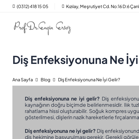
(0312) 418 15 05
Kızılay, Meşrutiyet Cd. No:16 D:6 Ç
Diş Enfeksiyonuna Ne İyi
Ana Sayfa
Blog
Diş Enfeksiyonuna Ne İyi Gelir?
Diş enfeksiyonuna ne iyi gelir?
Diş enfeksiyonu
kaynağının doğru biçimde belirlenmesidir. Ilık tuzl
rahatlama hissi oluşturabilir. Soğuk kompres uygul
gösterilmesi, dişlerin nazik hareketlerle fırçalanma
Diş enfeksiyonuna ne iyi gelir?
Diş enfeksiyonunda
diş hekimine başvurulması gerekir. Gerekli görülen