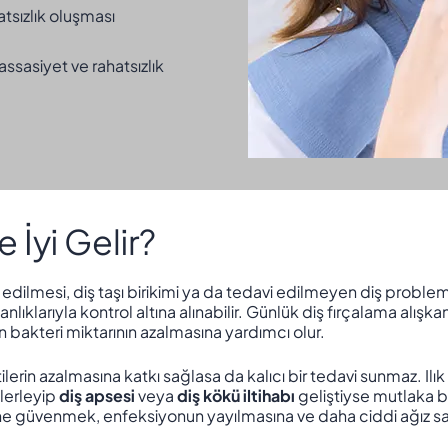
tsızlık oluşması
sasiyet ve rahatsızlık
 İyi Gelir?
l edilmesi, diş taşı birikimi ya da tedavi edilmeyen diş probl
nlıklarıyla kontrol altına alınabilir. Günlük diş fırçalama alışka
n bakteri miktarının azalmasına yardımcı olur.
erin azalmasına katkı sağlasa da kalıcı bir tedavi sunmaz. Ilı
ilerleyip
diş apsesi
veya
diş kökü iltihabı
geliştiyse mutlaka b
e güvenmek, enfeksiyonun yayılmasına ve daha ciddi ağız sağlı