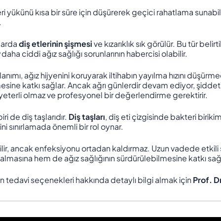
teri yükünü kısa bir süre için düşürerek geçici rahatlama suna
.
larda
diş etlerinin şişmesi
ve kızarıklık sık görülür. Bu tür belir
daha ciddi ağız sağlığı sorunlarının habercisi olabilir.
ullanımı, ağız hijyenini koruyarak iltihabın yayılma hızını düşürme
lemesine katkı sağlar. Ancak ağrı günlerdir devam ediyor, şidd
eterli olmaz ve profesyonel bir değerlendirme gerektirir.
ri de diş taşlarıdır.
Diş taşları
, diş eti çizgisinde bakteri biriki
ini sınırlamada önemli bir rol oynar.
abilir, ancak enfeksiyonu ortadan kaldırmaz. Uzun vadede etkil
lmasına hem de ağız sağlığının sürdürülebilmesine katkı sağ
un tedavi seçenekleri hakkında detaylı bilgi almak için
Prof. D