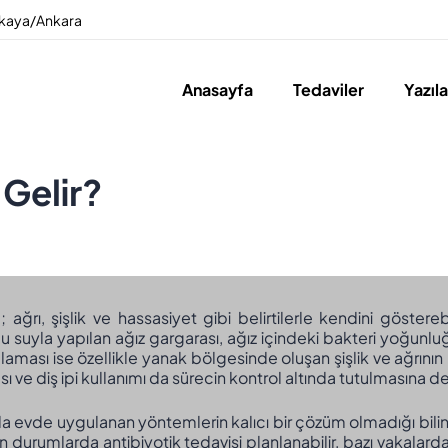
ankaya/Ankara
Anasayfa
Tedaviler
Yazıl
 Gelir?
; ağrı, şişlik ve hassasiyet gibi belirtilerle kendini göste
u suyla yapılan ağız gargarası, ağız içindeki bakteri yoğunluğ
aması ise özellikle yanak bölgesinde oluşan şişlik ve ağrının
sı ve diş ipi kullanımı da sürecin kontrol altında tutulmasına d
 evde uygulanan yöntemlerin kalıcı bir çözüm olmadığı bilin
 durumlarda antibiyotik tedavisi planlanabilir, bazı vakalarda 