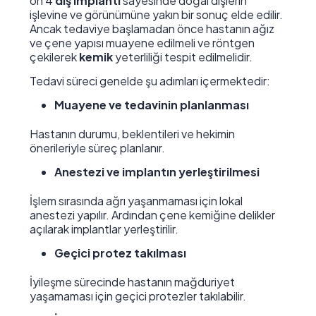
on 4
diş implantı
sayesinde doğal dişlerin
işlevine ve görünümüne yakın bir sonuç elde edilir.
Ancak tedaviye başlamadan önce hastanın ağız
ve çene yapısı muayene edilmeli ve röntgen
çekilerek
kemik
yeterliliği tespit edilmelidir.
Tedavi süreci genelde şu adımları içermektedir:
Muayene ve tedavinin planlanması
Hastanın durumu, beklentileri ve hekimin
önerileriyle süreç planlanır.
Anestezi ve implantın yerleştirilmesi
İşlem sırasında ağrı yaşanmaması için lokal
anestezi yapılır. Ardından çene kemiğine delikler
açılarak implantlar yerleştirilir.
Geçici protez takılması
İyileşme sürecinde hastanın mağduriyet
yaşamaması için geçici protezler takılabilir.