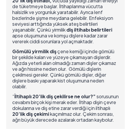
20’lik diş iltihabı,
vücuda yayıldığı zaman enerjiyi
de tüketmeye başlar. İltihaplanma vücutta
halsizlik ve yorgunluk yaratabilir. Ayrıca lenf
bezlerinde şişme meydana gelebilir. Enfeksiyon
seviyesi arttığında yüksek ateş belirtileri
yaşanabilir. Çünkü yirmilik
diş iltihabı belirtileri
apse oluşumuna ve komşu dişlere kadar zarar
vererek ciddi sorunlara yol açmaktadır.
Gömülü yirmilik diş
çene kemiği içinde gömülü
bir şekilde kalan ve yüzeye çıkamayan dişlerdir.
Ağızda yeterli alan olmadığı zaman dişler çıkamaz
ve ağrı hissine neden olur. Gömülü dişlerin
çekilmesi gerekir. Çünkü gömülü dişler, diğer
dişlere baskı yaparak kist oluşumuna neden
olabilir.
“
İltihaplı 20’lik diş çekilirse ne olur?”
sorusunun
cevabını birçok kişi merak eder. İltihap dişin çevre
dokularına ve diş etine zarar verdiği için iltihaplı
20’lik diş çekimi
kaçınılmaz olur. Çekim sonrası,
ağrı büyük derecede azalarak ortadan kaybolur.